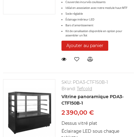
Couvercles incurvés coulissants
Idéal en association avec notre module haut MTF
Socle réglable
Éclairage intérieur LED
Bars d'amortissement
Kit de canalisation disponible en option pour
assembler un îlot
Ajouter au panier
SKU:
PDA3-CTF150B-1
Brand:
Tefcold
Vitrine panoramique PDA3-
CTF150B-1
2 390,00 €
Dessus vitré plat
Éclairage LED sous chaque