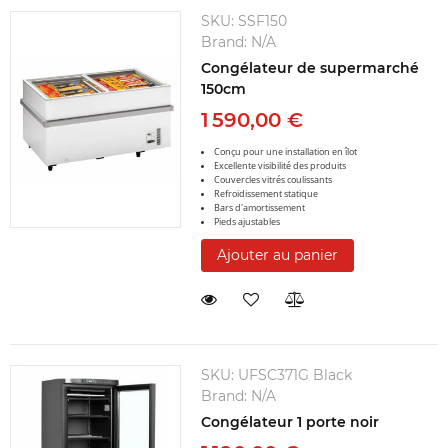
SKU:
SSF150
Brand:
N/A
Congélateur de supermarché
150cm
1 590,00 €
Conçu pour une installation en îlot
Excellente visibilité des produits
Couvercles vitrés coulissants
Refroidissement statique
Bars d'amortissement
Pieds ajustables
Ajouter au panier
SKU:
UFSC371G Black
Brand:
N/A
Congélateur 1 porte noir