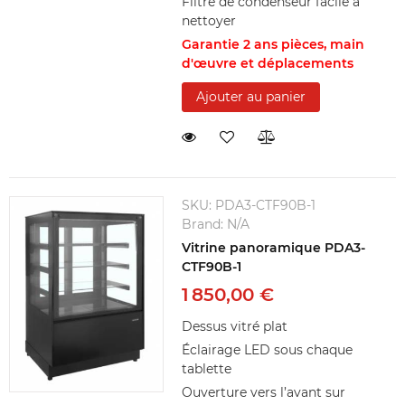
Filtre de condenseur facile à
nettoyer
Garantie 2 ans pièces, main
d'œuvre et déplacements
Ajouter au panier
SKU:
PDA3-CTF90B-1
Brand:
N/A
Vitrine panoramique PDA3-
CTF90B-1
1 850,00 €
Dessus vitré plat
Éclairage LED sous chaque
tablette
Ouverture vers l’avant sur