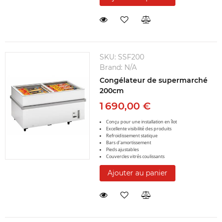
SKU:
SSF200
Brand:
N/A
Congélateur de supermarché
200cm
1 690,00 €
Conçu pour une installation en îlot
Excellente visibilité des produits
Refroidissement statique
Bars d'amortissement
Pieds ajustables
Couvercles vitrés coulissants
Ajouter au panier