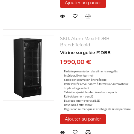
Ajouter au panier
SKU:
Atom Maxi F1DBB
Brand:
Tefcold
Vitrine surgelée F1DBB
1 990,00 €
Parfaite présentation des aliments surgelés
Intérieur/Extérieur noir
Faible consommation énergétique
Portes vitrées chauffantes à fermeture automatique
Triple vitrage isolant
Tablettes ajustables derrière chaque porte
Refroidissement ventilé
Éclairage interne vertical LED
Base inox à effet miroir
Régulation numérique et affichage de la température
Ajouter au panier