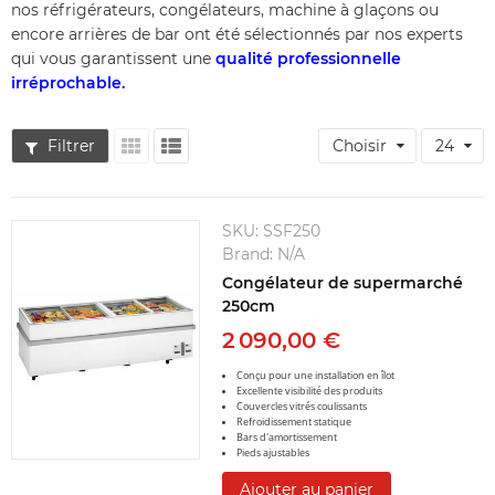
nos réfrigérateurs, congélateurs, machine à glaçons ou
encore arrières de bar ont été sélectionnés par nos experts
qui vous garantissent une
qualité professionnelle
irréprochable.
Filtrer
Choisir
24
SKU:
SSF250
Brand:
N/A
Congélateur de supermarché
250cm
2 090,00 €
Conçu pour une installation en îlot
Excellente visibilité des produits
Couvercles vitrés coulissants
Refroidissement statique
Bars d'amortissement
Pieds ajustables
Ajouter au panier