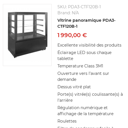
SKU:
PDA3-CTF120B-1
Brand:
N/A
Vitrine panoramique PDA3-
CTF120B-1
1 990,00 €
Excellente visibilité des produits
Éclairage LED sous chaque
tablette
Temperature Class 3M1
Ouverture vers l’avant sur
demande
Dessus vitré plat
Porte(s) vitrée(s) coulissante(s) à
l'arrière
Régulation numérique et
affichage de la température
Roulettes