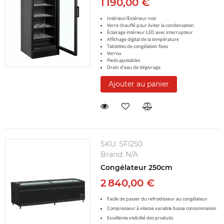
1 190,00 €
Intérieur/Extérieur noir
Verre chauffé pour éviter la condensation
Éclairage intérieur LED avec interrupteur
Affichage digital de la température
Tablettes de congélation fixes
Verrou
Pieds ajustables
Drain d’eau de dégivrage
Ajouter au panier
SKU:
SFI250
Brand:
N/A
Congélateur 250cm
2 840,00 €
Facile de passer du refroidisseur au congélateur
Compresseur à vitesse variable basse consommation
Excellente visibilité des produits