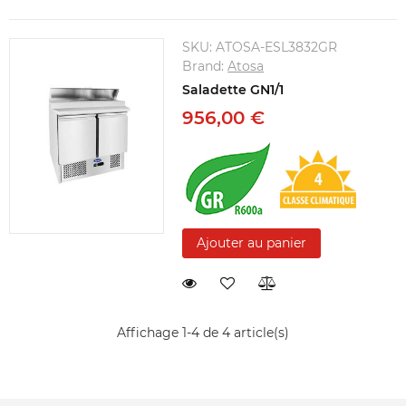
SKU:
ATOSA-ESL3832GR
Brand:
Atosa
Saladette GN1/1
956,00 €
Ajouter au panier
Affichage 1-4 de 4 article(s)