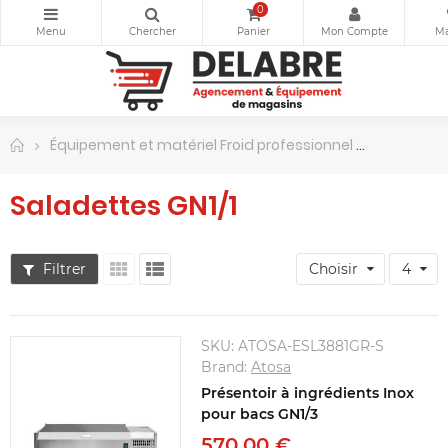
0
Équipement et matériel Froid professionnel
Saladette
Saladettes GN1/1
Filtrer
Choisir
4
SKU:
ATOSA-ESL3881GR-S
Brand:
Atosa
Présentoir à ingrédients Inox
pour bacs GN1/3
570,00 €