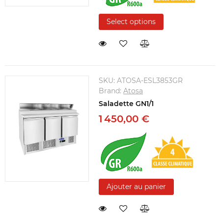
Select options
SKU:
ATOSA-ESL3853GR
Brand:
Atosa
Saladette GN1/1
1 450,00 €
Ajouter au panier