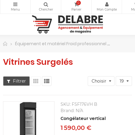
0
Équipement et matériel Froid professionnel
Vitrines S
Vitrines Surgelés
Filtrer
Choisir
19
SKU:
FSF176VH B
Brand:
N/A
Congélateur vertical
1 590,00 €