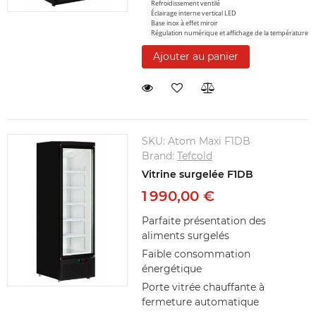
Refroidissement ventilé
Éclairage interne vertical LED
Base inox à effet miroir
Régulation numérique et affichage de la température
Ajouter au panier
SKU:
Atom Maxi F1DB
Brand:
Tefcold
Vitrine surgelée F1DB
1 990,00 €
Parfaite présentation des
aliments surgelés
Faible consommation
énergétique
Porte vitrée chauffante à
fermeture automatique