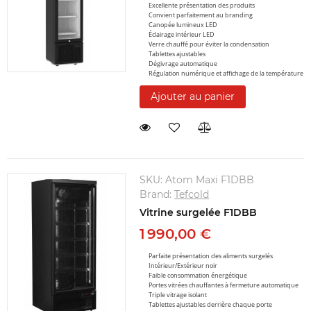
Excellente présentation des produits
Convient parfaitement au branding
Canopée lumineux LED
Éclairage intérieur LED
Verre chauffé pour éviter la condensation
Tablettes ajustables
Dégivrage automatique
Régulation numérique et affichage de la température
Ajouter au panier
SKU:
Atom Maxi F1DBB
Brand:
Tefcold
Vitrine surgelée F1DBB
1 990,00 €
Parfaite présentation des aliments surgelés
Intérieur/Extérieur noir
Faible consommation énergétique
Portes vitrées chauffantes à fermeture automatique
Triple vitrage isolant
Tablettes ajustables derrière chaque porte