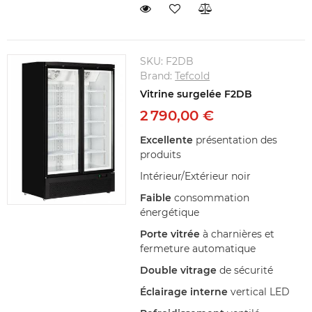
SKU:
F2DB
Brand:
Tefcold
Vitrine surgelée F2DB
2 790,00 €
Excellente
présentation des
produits
Intérieur/Extérieur noir
Faible
consommation
énergétique
Porte vitrée
à charnières et
fermeture automatique
Double vitrage
de sécurité
Éclairage interne
vertical LED