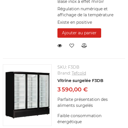
Base inox à effet miroir
Régulation numérique et
affichage de la température
Existe en positive
Ajouter au panier
SKU:
F3DB
Brand:
Tefcold
Vitrine surgelée F3DB
3 590,00 €
Parfaite présentation des
aliments surgelés
Faible consommation
énergétique