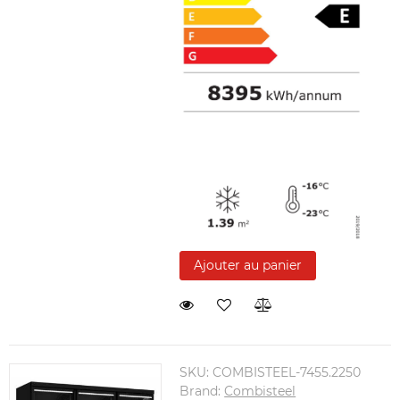
Ajouter au panier
SKU:
COMBISTEEL-7455.2250
Brand:
Combisteel