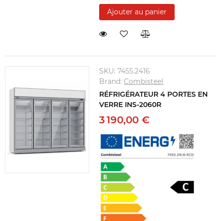
Ajouter au panier
SKU:
7455.2416
Brand:
Combisteel
RÉFRIGÉRATEUR 4 PORTES EN
VERRE INS-2060R
3 190,00 €