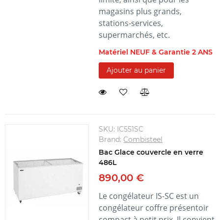
magasins plus grands,
stations-services,
supermarchés, etc.
Matériel NEUF & Garantie 2 ANS
Ajouter au panier
SKU:
IC551SC
Brand:
Combisteel
Bac Glace couvercle en verre
486L
890,00 €
Le congélateur IS-SC est un
congélateur coffre présentoir
compact à petit prix. Il convient