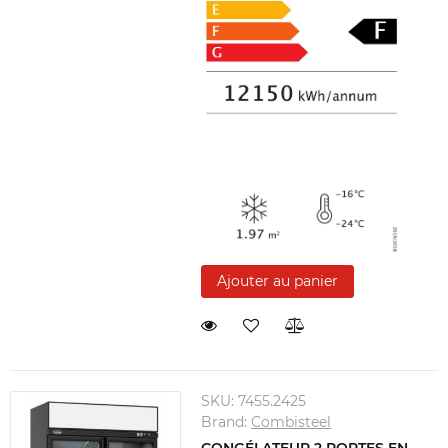
Ajouter au panier
SKU:
7455.2425
Brand:
Combisteel