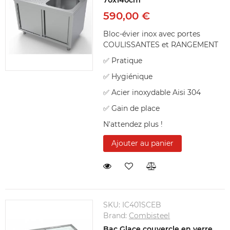
70x140cm
590,00 €
Bloc-évier inox avec portes
COULISSANTES et RANGEMENT
✅ Pratique
✅ Hygiénique
✅ Acier inoxydable Aisi 304
✅ Gain de place
N'attendez plus !
Ajouter au panier
SKU:
IC401SCEB
Brand:
Combisteel
Bac Glace couvercle en verre