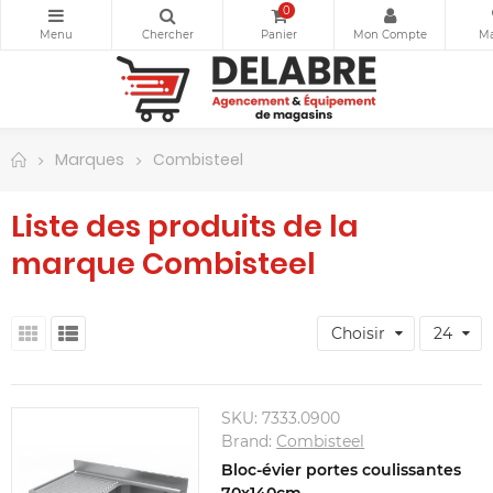
0
Marques
Combisteel
Liste des produits de la
marque Combisteel
Choisir
24
SKU:
7333.0900
Brand:
Combisteel
Bloc-évier portes coulissantes