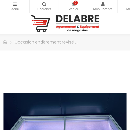
0
Occasion entièrement révisé
Congélateur AHT MIAMI 